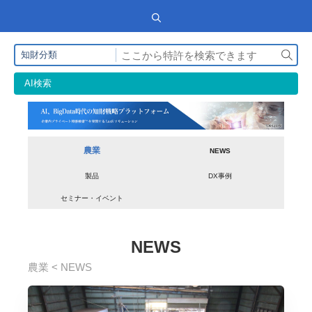
検
知財分類
索
AI検索
農業
NEWS
製品
DX事例
セミナー・イベント
NEWS
農業 < NEWS