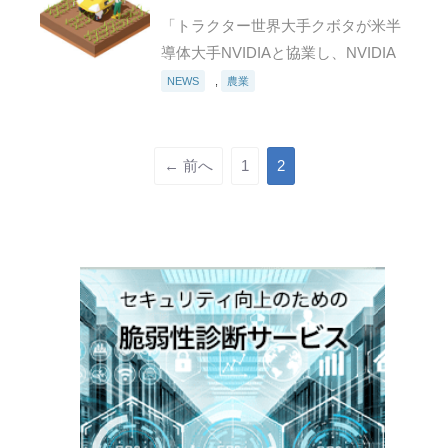
とNVIDIA、農業のスマート化へ協
用元…
「トラクター世界大手クボタが米半
業
導体大手NVIDIAと協業し、NVIDIA
の「エンドツーエンドAIプラットフ
NEWS
,
農業
ォーム」を活用し、農業機械の「ス
マート化」の取り組みを加速させ
る。」（引用元：https…
← 前へ
1
2