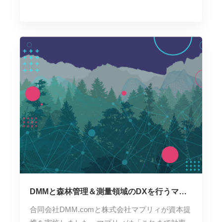
DMMと森林管理＆測量領域のDXを行うマプ
リィが資本提携
合同会社DMM.comと株式会社マプリィが資本提