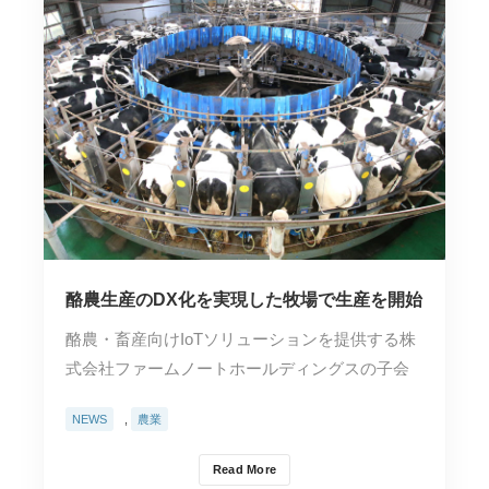
酪農生産のDX化を実現した牧場で生産を開始
酪農・畜産向けIoTソリューションを提供する株
式会社ファームノートホールディングスの子会
社である株式…
NEWS
,
農業
Read More