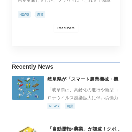
携を実施しました。マプリィは「これまで効率
的なデータ…
NEWS
,
農業
Read More
Recently News
岐阜県が「スマート農業機械・機器
貸出事業」を開始
「岐阜県は、高齢化の進行や新型コ
ロナウイルス感染拡大に伴い労働力
不足に悩む岐阜県内の農業者を対象
NEWS
,
農業
に、県が保有するスマート農機・機
器を貸し出す「スマート農業機械・
「自動運転×農業」が加速！クボタ
機器貸出事業」を開始した。」（引