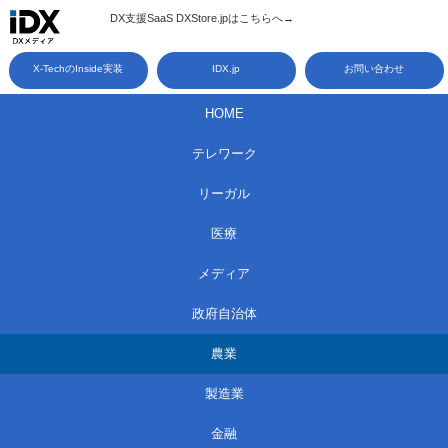
コ
DX支援SaaS DXStore.jpはこちらへ→​
ン
X-TechのInside実装
IDX.jp
お問い合わせ
テ
ン
HOME
ツ
テレワーク
へ
ス
リーガル
キ
医療
ッ
メディア
プ
政府自治体
農業
製造業
金融