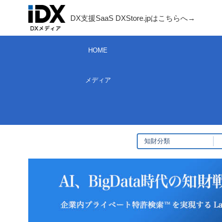
コ
DX支援SaaS DXStore.jpはこちらへ→​
ン
テ
HOME
ン
ツ
メディア
へ
ス
キ
ッ
プ
知財分類