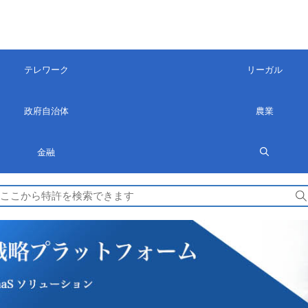
テレワーク
リーガル
政府自治体
農業
金融
検
索