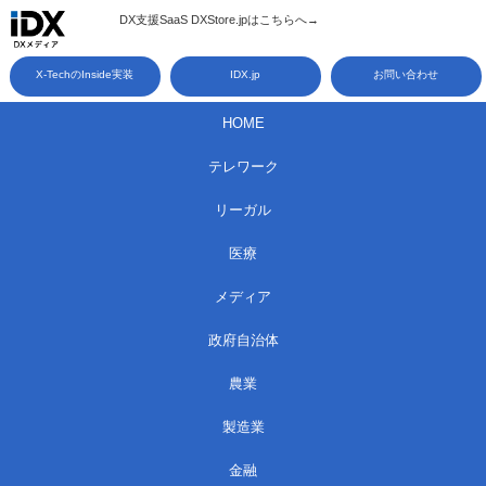
コ
DX支援SaaS DXStore.jpはこちらへ→​
ン
X-TechのInside実装
IDX.jp
お問い合わせ
テ
ン
HOME
ツ
テレワーク
へ
ス
リーガル
キ
医療
ッ
メディア
プ
政府自治体
農業
製造業
金融