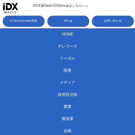
コ
DX支援SaaS DXStore.jpはこちらへ→​
ン
X-TechのInside実装
IDX.jp
お問い合わせ
テ
ン
HOME
ツ
テレワーク
へ
ス
リーガル
キ
医療
ッ
メディア
プ
政府自治体
農業
製造業
金融