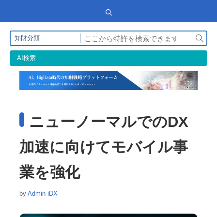
検
知財分類
索
AI検索
ニューノーマルでのDX
加速に向けてモバイル事
業を強化
by
Admin iDX