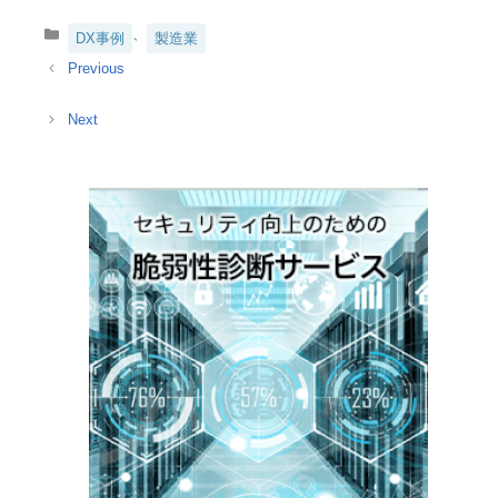
カ
、
DX事例
製造業
テ
ゴ
リ
ー