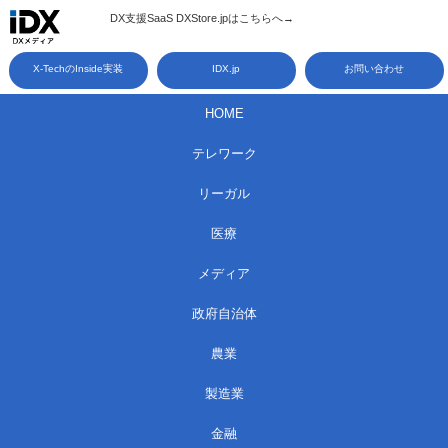
コ
DX支援SaaS DXStore.jpはこちらへ→​
ン
X-TechのInside実装
IDX.jp
お問い合わせ
テ
ン
HOME
ツ
テレワーク
へ
ス
リーガル
キ
医療
ッ
メディア
プ
政府自治体
農業
製造業
金融