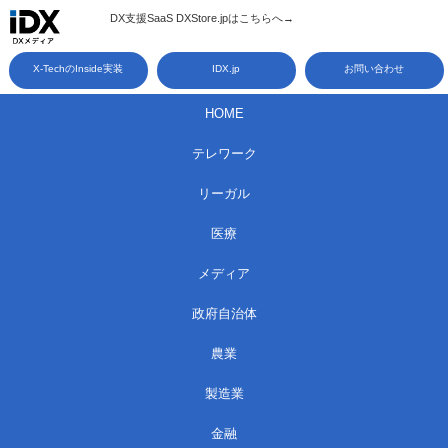
コ
DX支援SaaS DXStore.jpはこちらへ→​
ン
X-TechのInside実装
IDX.jp
お問い合わせ
テ
ン
HOME
ツ
テレワーク
へ
ス
リーガル
キ
医療
ッ
メディア
プ
政府自治体
農業
製造業
金融