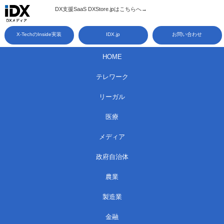
コ
DX支援SaaS DXStore.jpはこちらへ→​
ン
X-TechのInside実装
IDX.jp
お問い合わせ
テ
ン
HOME
ツ
テレワーク
へ
ス
リーガル
キ
医療
ッ
メディア
プ
政府自治体
農業
製造業
金融