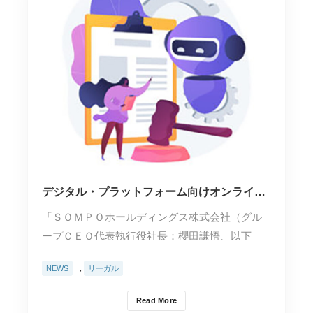
デジタル・プラットフォーム向けオンライン
紛争解決（ＯＤＲ）領域における実証実験を
「ＳＯＭＰＯホールディングス株式会社（グル
開始
ープＣＥＯ代表執行役社長：櫻田謙悟、以下
「ＳＯＭＰＯホール…
NEWS
,
リーガル
Read More