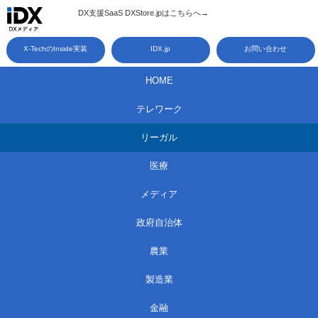
コ
DX支援SaaS DXStore.jpはこちらへ→​
ン
X-TechのInside実装
IDX.jp
お問い合わせ
テ
ン
HOME
ツ
テレワーク
へ
ス
リーガル
キ
医療
ッ
メディア
プ
政府自治体
農業
製造業
金融