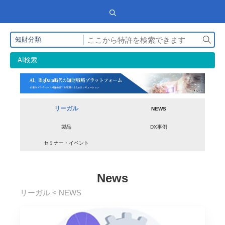
検
知財分類
索
AI検索
リーガル
NEWS
製品
DX事例
セミナー・イベント
News
リーガル < NEWS