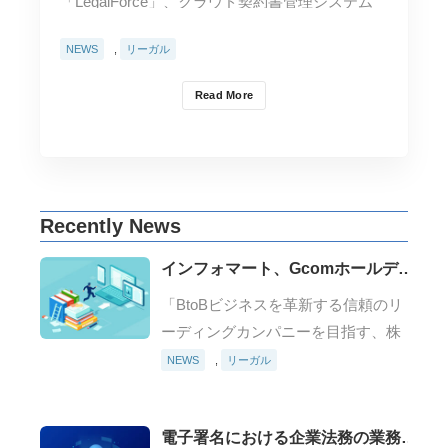
「LegalForce」、クラウド契約書管理システム
「Marsh…
NEWS
,
リーガル
Read More
Recently News
インフォマート、Gcomホールディ
ングスと協業を開始 ～ 全国の自治
「BtoBビジネスを革新する信頼のリ
体へ、見積・契約・請求業務のペー
ーディングカンパニーを目指す、株
パーレス化、DX推進を強化。 自治
式会社インフォマート（本社：東京
NEWS
,
リーガル
体特別プランも提供開始 ～
都港区、代表取締役社長：長尾 收、
以下、「当社」）は、⾃治体向けク
電子署名における企業法務の業務効
ラウドシステムを⼿掛ける、Gc…