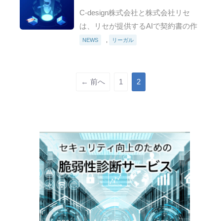
率化をAIで実現！ C-design、リセ
C-design株式会社と株式会社リセ
と業務提携、契約書の作成から締
は、リセが提供するAIで契約書の作
結・管理を一元化
成・レビューを支援する『り～が～
NEWS
,
リーガル
るチェック』の販売について、2021
年1月29日（金）付で、業務提携に
関する基本合意書を締結…
← 前へ
1
2