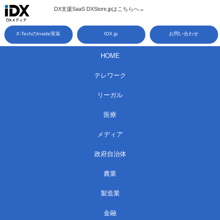
コ
DX支援SaaS DXStore.jpはこちらへ→​
ン
X-TechのInside実装
IDX.jp
お問い合わせ
テ
ン
HOME
ツ
テレワーク
へ
ス
リーガル
キ
医療
ッ
メディア
プ
政府自治体
農業
製造業
金融