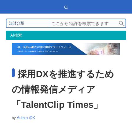
検
知財分類
索
AI検索
採用DXを推進するため
の情報発信メディア
「TalentClip Times」
by
Admin iDX