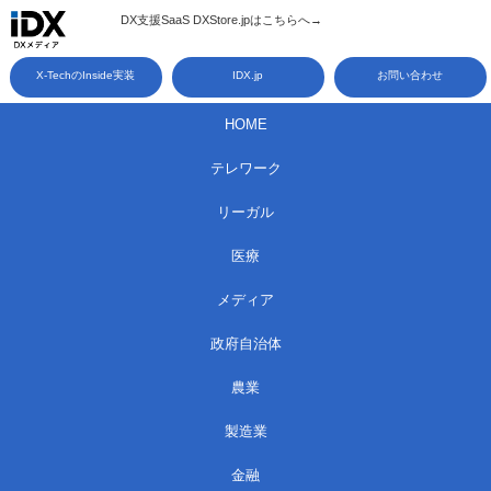
コ
DX支援SaaS DXStore.jpはこちらへ→​
ン
X-TechのInside実装
IDX.jp
お問い合わせ
テ
ン
HOME
ツ
テレワーク
へ
ス
リーガル
キ
医療
ッ
メディア
プ
政府自治体
農業
製造業
金融