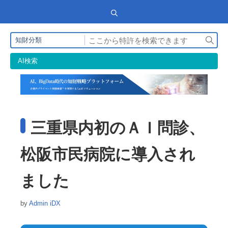
検
知財分類
索
AI検索
三重県内初のＡＩ問診、
松阪市民病院に導入され
ました
by
Admin iDX