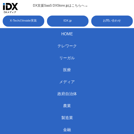
コ
DX支援SaaS DXStore.jpはこちらへ→​
ン
X-TechのInside実装
IDX.jp
お問い合わせ
テ
ン
HOME
ツ
テレワーク
へ
ス
リーガル
キ
医療
ッ
メディア
プ
政府自治体
農業
製造業
金融