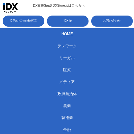
コ
DX支援SaaS DXStore.jpはこちらへ→​
ン
X-TechのInside実装
IDX.jp
お問い合わせ
テ
ン
HOME
ツ
テレワーク
へ
ス
リーガル
キ
医療
ッ
メディア
プ
政府自治体
農業
製造業
金融