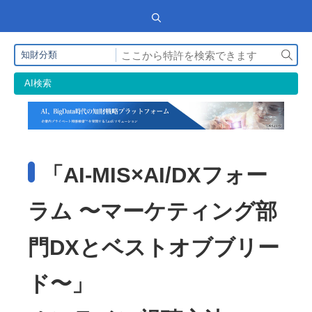
検
知財分類
索
AI検索
「AI-MIS×AI/DXフォー
ラム 〜マーケティング部
門DXとベストオブブリー
ド〜」