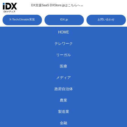
コ
DX支援SaaS DXStore.jpはこちらへ→​
ン
X-TechのInside実装
IDX.jp
お問い合わせ
テ
ン
HOME
ツ
テレワーク
へ
ス
リーガル
キ
医療
ッ
メディア
プ
政府自治体
農業
製造業
金融