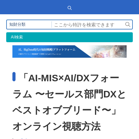
検
知財分類
索
AI検索
「AI-MIS×AI/DXフォー
ラム 〜セールス部門DXと
ベストオブブリード〜」
オンライン視聴方法