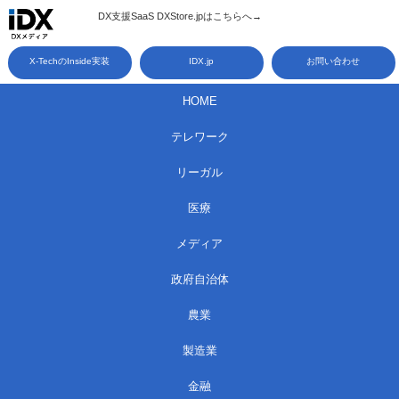
コ
DX支援SaaS DXStore.jpはこちらへ→​
ン
X-TechのInside実装
IDX.jp
お問い合わせ
テ
ン
HOME
ツ
テレワーク
へ
ス
リーガル
キ
医療
ッ
メディア
プ
政府自治体
農業
製造業
金融