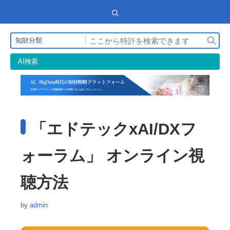
検
知財分類
索
AI検索
「エドテックxAI/DXフ
ォーラム」 オンライン視
聴方法
by
admin