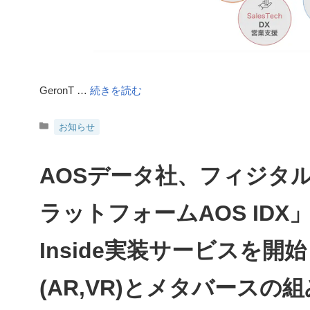
GeronT …
続きを読む
カ
お知らせ
テ
ゴ
リ
AOSデータ社、フィジタ
ー
ラットフォームAOS IDX」
Inside実装サービスを開始
(AR,VR)とメタバースの組み