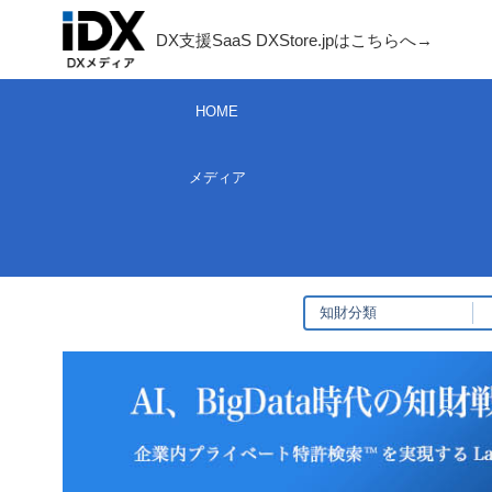
コ
DX支援SaaS DXStore.jpはこちらへ→​
ン
テ
HOME
ン
ツ
メディア
へ
ス
キ
ッ
プ
知財分類