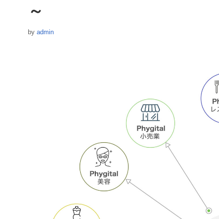
～
by
admin