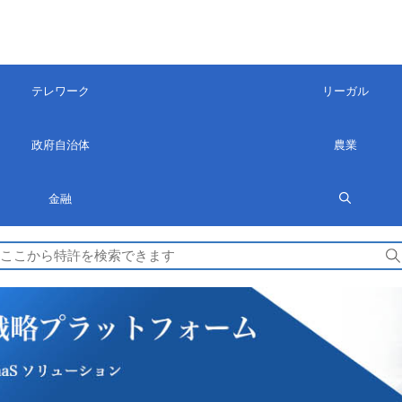
テレワーク
リーガル
政府自治体
農業
金融
検
索