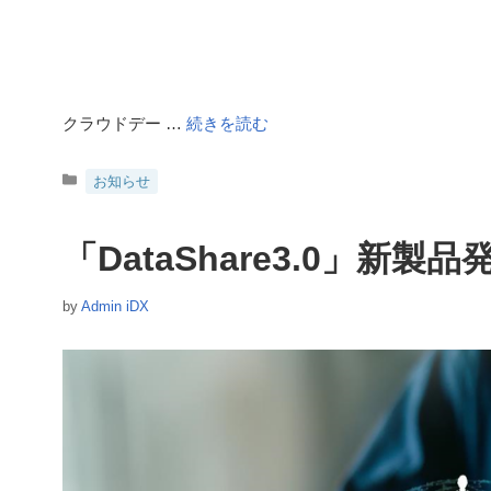
クラウドデー …
続きを読む
カ
お知らせ
テ
ゴ
リ
「DataShare3.0」新
ー
by
Admin iDX