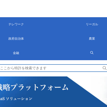
テレワーク
リーガル
政府自治体
農業
金融
検
索