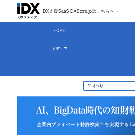
コ
DX支援SaaS DXStore.jpはこちらへ→​
ン
テ
HOME
ン
ツ
メディア
へ
ス
キ
ッ
プ
知財分類