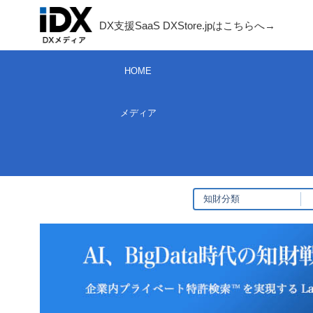
コ
DX支援SaaS DXStore.jpはこちらへ→​
ン
テ
HOME
ン
ツ
メディア
へ
ス
キ
ッ
プ
知財分類