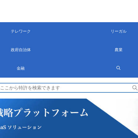
テレワーク
リーガル
政府自治体
農業
金融
検
索