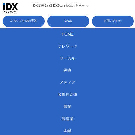
コ
DX支援SaaS DXStore.jpはこちらへ→​
ン
X-TechのInside実装
IDX.jp
お問い合わせ
テ
ン
HOME
ツ
テレワーク
へ
ス
リーガル
キ
医療
ッ
メディア
プ
政府自治体
農業
製造業
金融