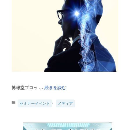
博報堂ブロッ …
続きを読む
カ
、
セミナーイベント
メディア
テ
ゴ
リ
ー