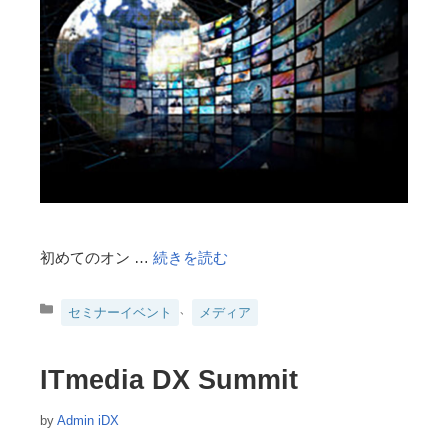
初めてのオン …
続きを読む
カ
、
セミナーイベント
メディア
テ
ゴ
リ
ITmedia DX Summit
ー
by
Admin iDX