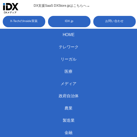
コ
DX支援SaaS DXStore.jpはこちらへ→​
ン
X-TechのInside実装
IDX.jp
お問い合わせ
テ
ン
HOME
ツ
テレワーク
へ
ス
リーガル
キ
医療
ッ
メディア
プ
政府自治体
農業
製造業
金融