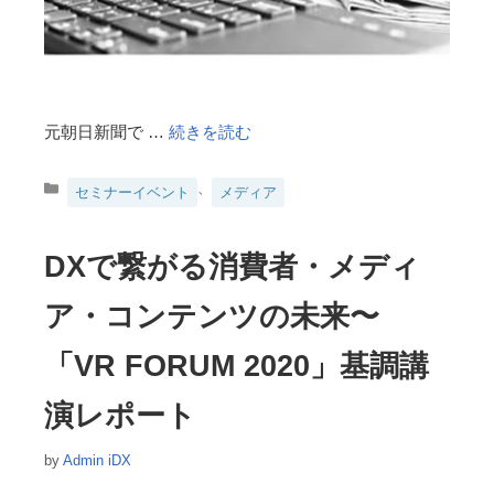
元朝日新聞で …
続きを読む
カ
、
セミナーイベント
メディア
テ
ゴ
リ
DXで繋がる消費者・メディ
ー
ア・コンテンツの未来〜
「VR FORUM 2020」基調講
演レポート
by
Admin iDX