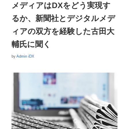
リ
メディアはDXをどう実現す
ー
るか、新聞社とデジタルメデ
ィアの双方を経験した古田大
輔氏に聞く
by
Admin iDX