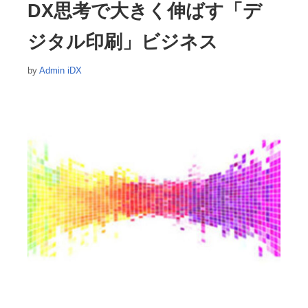
リ
DX思考で大きく伸ばす「デ
ー
ジタル印刷」ビジネス
by
Admin iDX