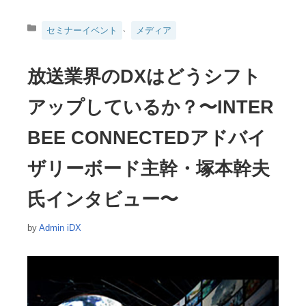
カ
、
セミナーイベント
メディア
テ
ゴ
リ
放送業界のDXはどうシフト
ー
アップしているか？〜INTER
BEE CONNECTEDアドバイ
ザリーボード主幹・塚本幹夫
氏インタビュー〜
by
Admin iDX