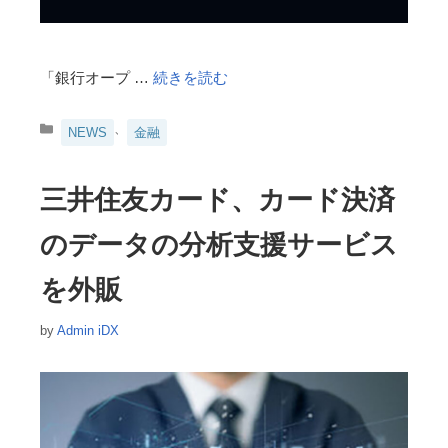
「銀行オープ …
続きを読む
カ
、
NEWS
金融
テ
ゴ
リ
三井住友カード、カード決済
ー
のデータの分析支援サービス
を外販
by
Admin iDX