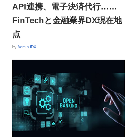
リ
API連携、電子決済代行……
ー
FinTechと金融業界DX現在地
点
by
Admin iDX