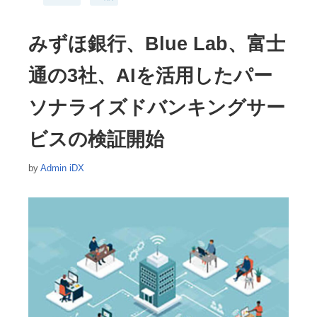
テ
ゴ
リ
みずほ銀行、Blue Lab、富士
ー
通の3社、AIを活用したパー
ソナライズドバンキングサー
ビスの検証開始
by
Admin iDX