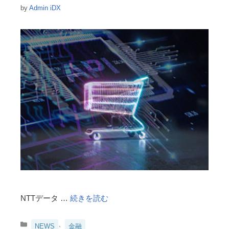
by
Admin iDX
NTTデータ …
続きを読む
カ
、
NEWS
金融