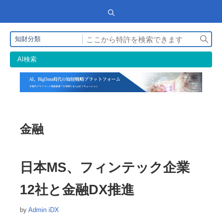
検
知財分類
索
AI検索
金融
日本MS、フィンテック企業
12社と金融DX推進
by
Admin iDX