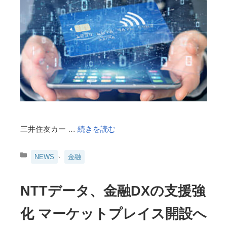
三井住友カー …
続きを読む
カ
、
NEWS
金融
テ
ゴ
リ
NTTデータ、金融DXの支援強
ー
化 マーケットプレイス開設へ