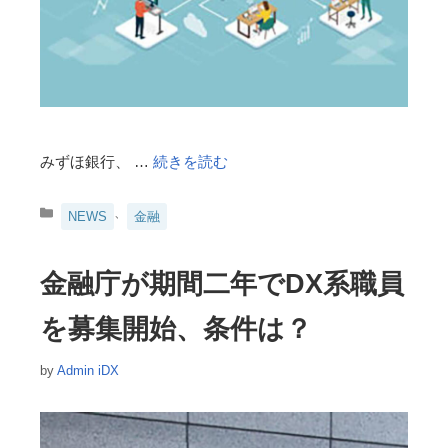
みずほ銀行、 …
続きを読む
カ
、
NEWS
金融
テ
ゴ
リ
金融庁が期間二年でDX系職員
ー
を募集開始、条件は？
by
Admin iDX