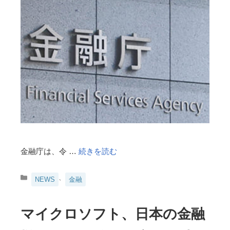
金融庁は、令 …
続きを読む
カ
、
NEWS
金融
テ
ゴ
リ
マイクロソフト、日本の金融
ー