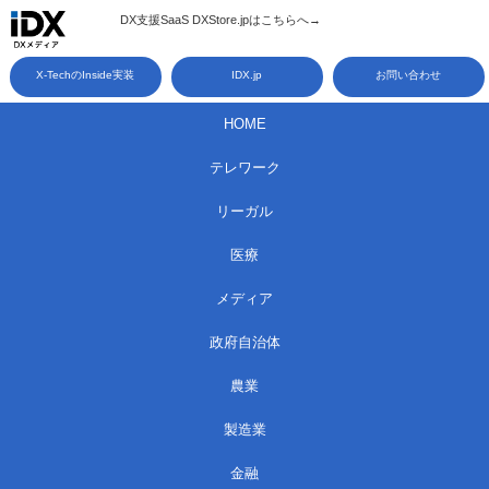
コ
DX支援SaaS DXStore.jpはこちらへ→​
ン
X-TechのInside実装
IDX.jp
お問い合わせ
テ
ン
HOME
ツ
テレワーク
へ
ス
リーガル
キ
医療
ッ
メディア
プ
政府自治体
農業
製造業
金融