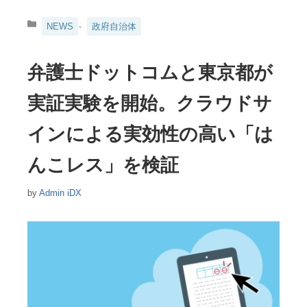
カ
、
NEWS
政府自治体
テ
ゴ
リ
弁護士ドットコムと東京都が
ー
実証実験を開始。クラウドサ
インによる実効性の高い「は
んこレス」を検証
by
Admin iDX