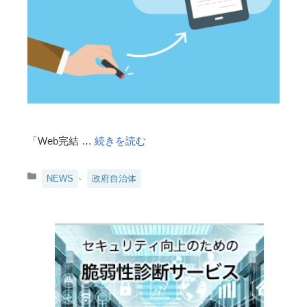
「Web完結 …
続きを読む
カ
、
NEWS
政府自治体
テ
ゴ
リ
ー