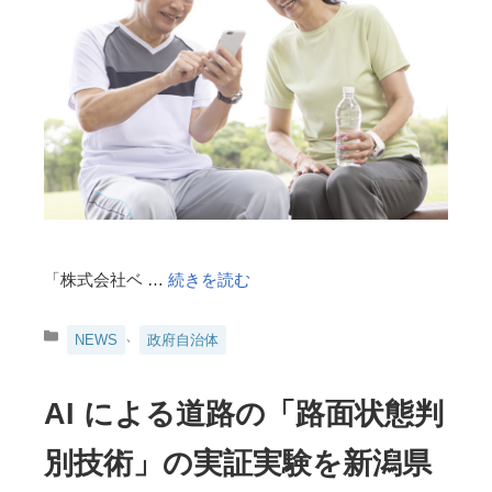
「株式会社ベ …
続きを読む
カ
、
NEWS
政府自治体
テ
ゴ
リ
AI による道路の「路面状態判
ー
別技術」の実証実験を新潟県