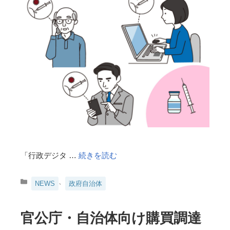
「行政デジタ …
続きを読む
カ
、
NEWS
政府自治体
テ
ゴ
リ
官公庁・自治体向け購買調達
ー