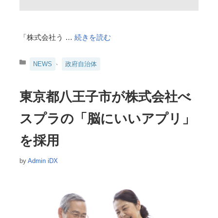
「株式会社う …
続きを読む
カ
、
NEWS
政府自治体
テ
ゴ
リ
東京都八王子市が株式会社べ
ー
スプラの「脳にいいアプリ」
を採用
by
Admin iDX