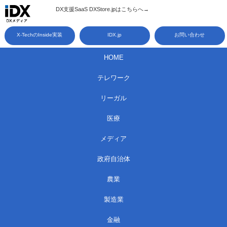
コ
DX支援SaaS DXStore.jpはこちらへ→​
ン
X-TechのInside実装
IDX.jp
お問い合わせ
テ
ン
HOME
ツ
テレワーク
へ
ス
リーガル
キ
医療
ッ
メディア
プ
政府自治体
農業
製造業
金融