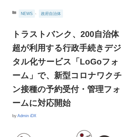
カ
、
NEWS
政府自治体
テ
ゴ
リ
トラストバンク、200自治体
ー
超が利用する行政手続きデジ
タル化サービス「LoGoフォ
ーム」で、新型コロナワクチ
ン接種の予約受付・管理フォ
ームに対応開始
by
Admin iDX