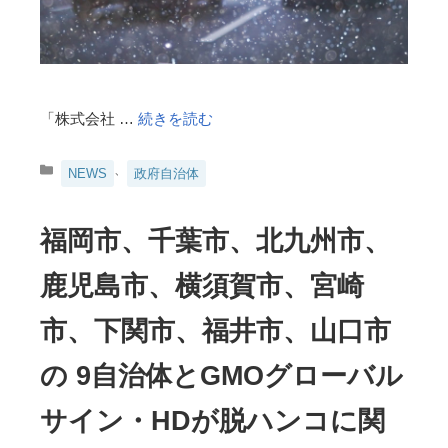
「株式会社 …
続きを読む
カ
、
NEWS
政府自治体
テ
ゴ
リ
福岡市、千葉市、北九州市、
ー
鹿児島市、横須賀市、宮崎
市、下関市、福井市、山口市
の 9自治体とGMOグローバル
サイン・HDが脱ハンコに関