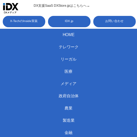
コ
DX支援SaaS DXStore.jpはこちらへ→​
ン
X-TechのInside実装
IDX.jp
お問い合わせ
テ
ン
HOME
ツ
テレワーク
へ
ス
リーガル
キ
医療
ッ
メディア
プ
政府自治体
農業
製造業
金融