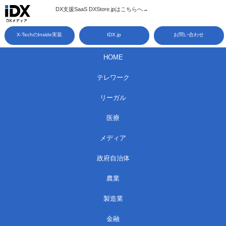
コ
DX支援SaaS DXStore.jpはこちらへ→​
ン
X-TechのInside実装
IDX.jp
お問い合わせ
テ
ン
HOME
ツ
テレワーク
へ
ス
リーガル
キ
医療
ッ
メディア
プ
政府自治体
農業
製造業
金融