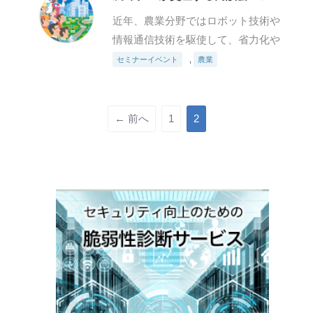
リクロス」
近年、農業分野ではロボット技術や
情報通信技術を駆使して、省力化や
高品質生産を実現する次世代農業
セミナーイベント
,
農業
「スマート農業」の取り組みが進め
られている。他産業で培ってきた生
産管理や機械化の技術は、農業現場
← 前へ
1
2
におい…