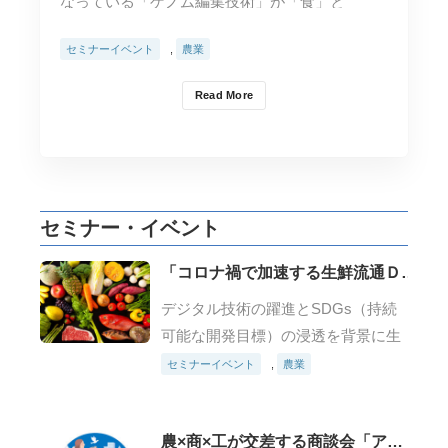
なっている「ゲノム編集技術」が「食」と
「農」にどのような影…
セミナーイベント
,
農業
Read More
セミナー・イベント
「コロナ禍で加速する生鮮流通ＤＸ
と新規ビジネスチャンス」
デジタル技術の躍進とSDGs（持続
可能な開発目標）の浸透を背景に生
鮮流通のディスラプションが予期さ
セミナーイベント
,
農業
れる2020年代において生鮮流通の事
業環境を俯瞰し、新たな取り組みを
農×商×工が交差する商談会「アグ
推進する国内外のスタートアップ…